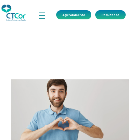
Agendamento
Resultados
CTCor